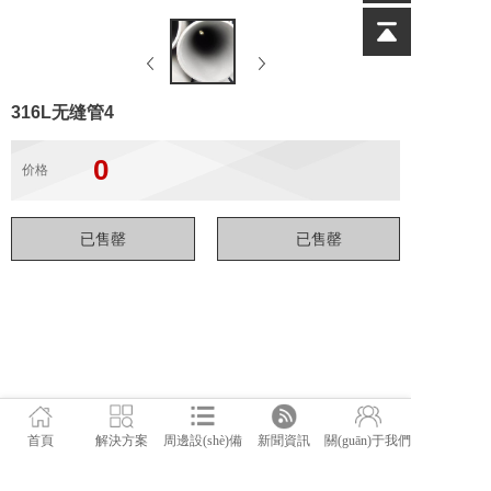
316L无缝管4
0
价格
首頁
解決方案
周邊設(shè)備
新聞資訊
關(guān)于我們
佛山市管駿不銹鋼有限公司