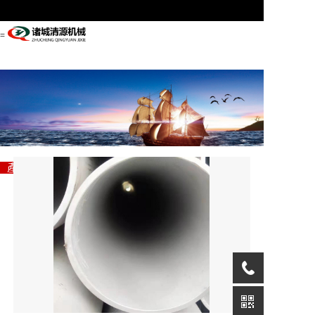
=
首頁
關(guān)于管駿
產(chǎn)品展示
專注自動化生產(chǎn)線
企業(yè)資訊
“自動化信息化智能制造”解決方案專家
設(shè)備
聯(lián)系我們
首頁
關(guān)于管駿
產(chǎn)品展示
企業(yè)資訊
聯(lián)系我們