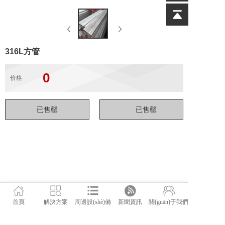
316L方管
0
价格
首頁
解決方案
周邊設(shè)備
新聞資訊
關(guān)于我們
佛山市管駿不銹鋼有限公司