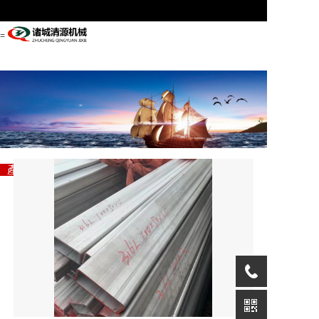
=
首頁
關(guān)于管駿
產(chǎn)品展示
專注自動(dòng)化生產
企業(yè)資訊
“自動(dòng)化信息化智能制造”解決方案專家
(chǎn)線設(shè)備
聯(lián)系我們
首頁
關(guān)于管駿
產(chǎn)品展示
企業(yè)資訊
聯(lián)系我們