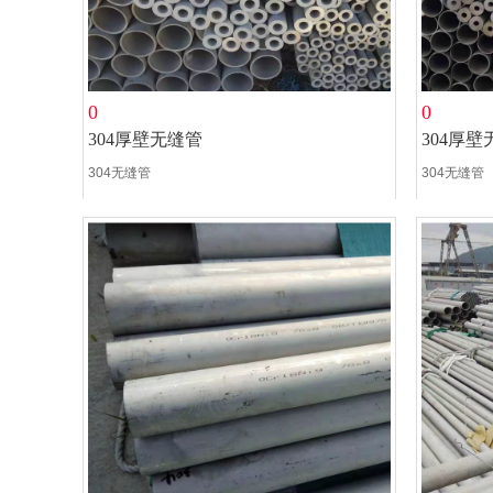
0
0
304厚壁无缝管
304厚壁
304无缝管
304无缝管