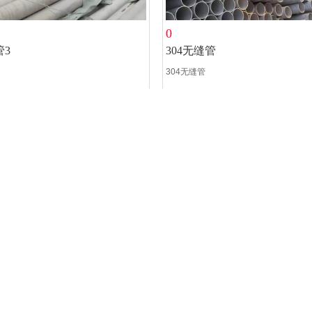
0
管3
304无缝管
304无缝管