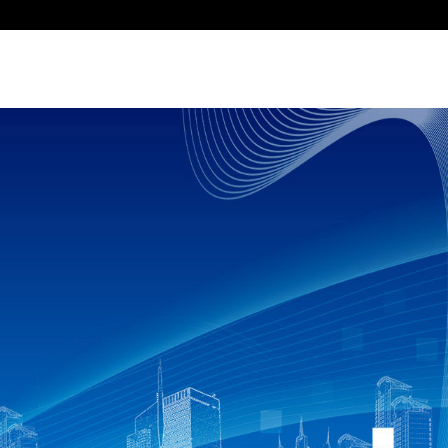
鋼瑞鋼鐵
中國
án)把質(zhì)量關
完善的售后服務
(guān)”
(wù)